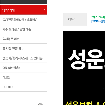
"후리"하게
제목 :
[TOP4 선