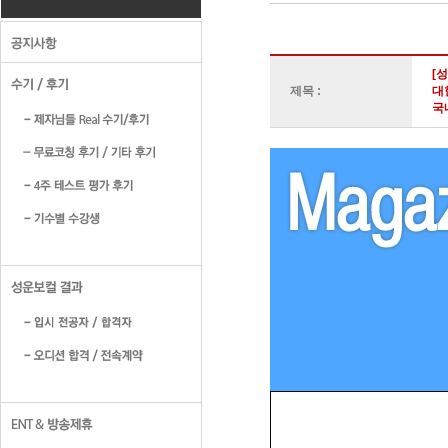
[
제목 :
대
국