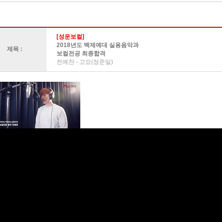
[성운보컬]
2018년도 백제예대 실용음악과
제목 :
보컬전공 최종합격
전예찬 - 고요(정준일)