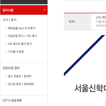
[202
제목 :
서울 본
성운보컬